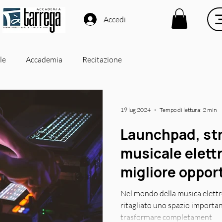
Accedi
le
Accademia
Recitazione
19 lug 2024
Tempo di lettura: 2 min
Launchpad, st
musicale elettr
migliore oppor
giovani musicis
Nel mondo della musica elettro
ritagliato uno spazio important
trasformare completament