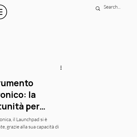
rumento
onico: la
tunità per
ti
nica, il Launchpad si è
e, grazie alla sua capacità di