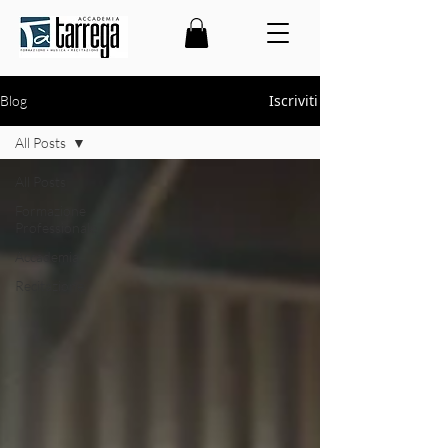
Iscriviti
Blog
All Posts
All Posts
Formazione
Professionale
Accademia
Recitazione