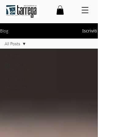
Iscriviti
Blog
All Posts
All Posts
Formazione
Professionale
Accademia
Recitazione