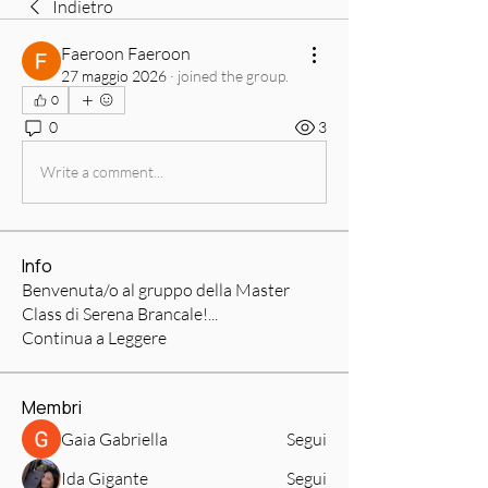
Indietro
Faeroon Faeroon
27 maggio 2026
·
joined the group.
0
0
3
Write a comment...
Info
Benvenuta/o al gruppo della Master
Class di Serena Brancale!
...
Continua a Leggere
Membri
Gaia Gabriella
Segui
Ida Gigante
Segui