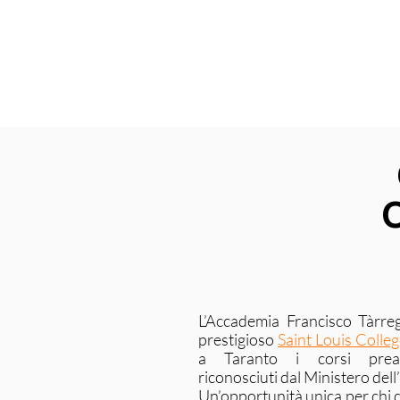
C
L’Accademia Francisco Tàrreg
prestigioso
Saint Louis Colle
a Taranto i corsi preacc
riconosciuti dal Ministero dell
Un’opportunità unica per chi 