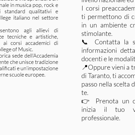
ale in musica pop, rock e
I corsi preaccadem
i standard qualitativi e
ti permettono di 
llege italiano nel settore
in un ambiente cr
sentono agli allievi di
stimolante.
e tecniche e artistiche,
📞 Contatta la s
e ai corsi accademici di
ollege of Music.
informazioni detta
torica sede dell’Accademia
docenti e le modali
ente che unisce tradizione
📍Oppure vieni a tr
lificati e un’impostazione
derne scuole europee.
di Taranto, ti ac
passo nella scelta 
te.
👉 Prenota un co
inizia il tuo v
professionale.