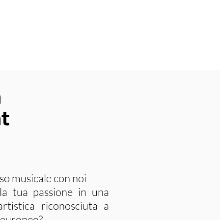
n
nt
rso musicale con noi
la tua passione in una
rtistica riconosciuta a
d europeo?