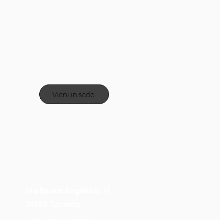
Vieni in sede
Via Beato Angelico, 11
74122 Taranto