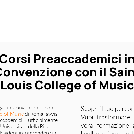
Corsi Preaccademici i
onvenzione con il Sai
Louis College of Music
a, in convenzione con il
Scopri il tuo perco
ge of Music
di Roma, avvia
Vuoi trasformare 
ademici ufficialmente
vera formazione a
’Università e della Ricerca.
desidera intraprendere un
livello nazionale e