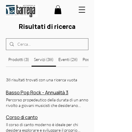
Risultati di ricerca
Prodotti (3)
Servizi (38)
Eventi (28)
Post sul blog (14)
38 risultati trovati con una ricerca vuota
Basso Pop Rock - Annualità 3
Percorso propedeutico della durata di un anno
rivolto a giovani musicisti che desiderano
intraprendere un percorso preaccedemico
verso la musica pop/rock, con intenzione di
Corso di canto
accedere successivamente ai corsi accademici
Il corso di canto moderno è ideale per chi
di Iivello. Obiettivo del corso Preparare lo
desidera esplorare e sviluppare il proprio