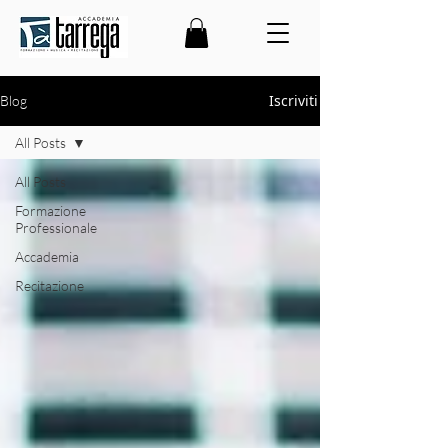
Iscriviti
Blog
All Posts
All Posts
Formazione
Professionale
Accademia
Recitazione