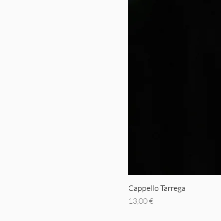
Cappello Tarrega
Prezzo
13,00 €