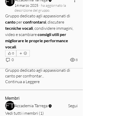
14 marzo 2025
·
ha aggiornato la
descrizione del gruppo.
Gruppo dedicato agli appassionati di 
canto
 per 
confrontarsi
, discutere 
tecniche vocali
, condividere immagini, 
video e scambiare 
consigli utili per 
migliorare le proprie performance 
vocali
.
0
0
8
Info
Gruppo dedicato agli appassionati di
canto per confrontar
...
Continua a Leggere
Membri
Accademia Tàrrega
Segui
Vedi tutti i membri (1)