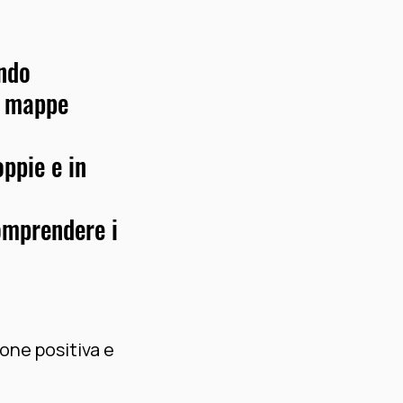
endo
i, mappe
oppie e in
comprendere i
ione positiva e