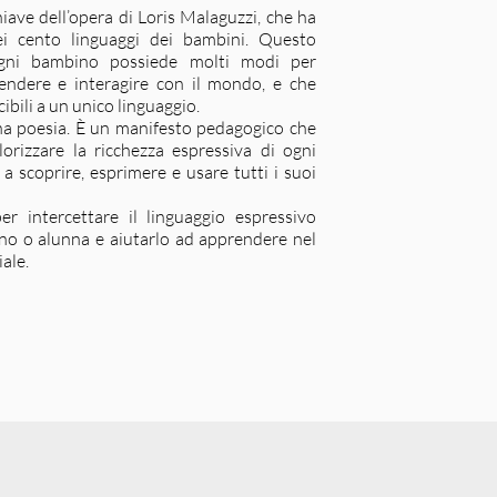
chiave dell’opera di Loris Malaguzzi, che ha
ei cento linguaggi dei bambini. Questo
gni bambino possiede molti modi per
rendere e interagire con il mondo, e che
bili a un unico linguaggio.
una poesia. È un manifesto pedagogico che
lorizzare la ricchezza espressiva di ogni
 scoprire, esprimere e usare tutti i suoi
r intercettare il linguaggio espressivo
nno o alunna e aiutarlo ad apprendere nel
iale.