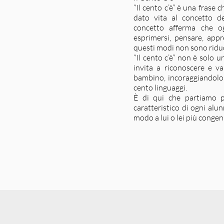
“Il cento c’è” è una frase 
dato vita al concetto d
concetto afferma che o
esprimersi, pensare, app
questi modi non sono riduci
“Il cento c’è” non è solo 
invita a riconoscere e va
bambino, incoraggiandolo a
cento linguaggi.
È di qui che partiamo pe
caratteristico di ogni alu
modo a lui o lei più congen