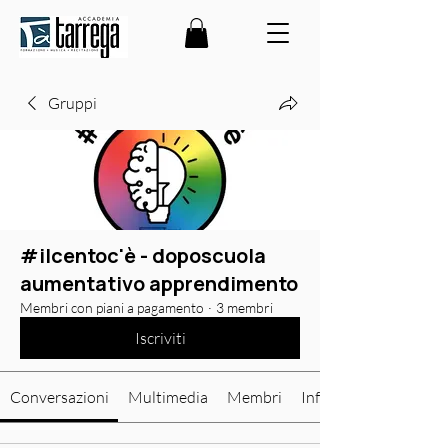
Gruppi
#ilcentoc'è - doposcuola
aumentativo apprendimento
Membri con piani a pagamento
·
3 membri
Iscriviti
Conversazioni
Multimedia
Membri
Info